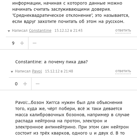
информации, начиная с которого данные можно
начинать считать заслуживающими доверия.
"Среднеквадратическое отклонение", это называется,
если вдруг захотите почитать об этом на русском.
ответить
Написал
Constantine
15.12.12 в 21:43
9
Constantine: а почему пика два?
ответить
Написал
Pavol
15.12.12 в 21:48
0
Pavol:...бозон Хиггса нужен был для объяснения
того, куда же, чёрт побери, всё ж таки девается
масса калибровочных бозонов, например в случае
распада нейтрона на протон, электрон и
электронное антинейтрино. При этом сам нейтрон
состоит из трёх кварков, одного u и двух d. В то