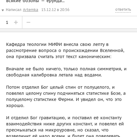
всякие бозоны — ерунда...
ответить
Написал
Artemka
15.12.12 в 20:56
1
Кафедра теологии МИФИ внесла свою лепту в
рассмотрение вопроса о происхождении Вселенной,
она призвала считать этот текст каноническим:
Вначале не было ничего, только полная симметрия, и
свободная калибровка летала над водами.
Потом отделил Бог целый спин от полуцелого, и
повелел целому спину подчиняться статистике Бозе, а
полуцелому статистике Ферми. И увидел он, что это
хорошо.
И отделил Бог гравитацию, и поставил её константу
взаимодействия ниже других констант, и повелел ей
пресмыкаться на микроуровне, но сказал, что
возвеличит её надо всеми, и будет она повелевать