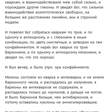
кваркам, и взаимодействовали меж собой сильно, и
порождали другие глюоны. И увидел Бог, что сильное
взаимодействие асимптотически свободно, на
больших же расстояниях линейно, аки в струнной
модели.
И повелел Бог собраться кваркам по трое, и по
одному и антиодному, и с глюонами в иные
комбинации, по цвету синглетные, и затворил их там
конфайнментом. И нарёк Бог кварки по трое
барионами, а по одному и антиодному мезонами, и
увидел он, что это хорошо.
И был вечер, и было утро: эра конфайнмента.
Мезоны состояли из кварка и антикварка, и не имели
барионного числа, и распадались до излучения, а
барионы же антикварков не содержали, и
распадались только до нуклонов, а дальше не могли.
И было барионов больше, чем антибарионов, и
потому оставались нуклоны не аннигилировавшие.