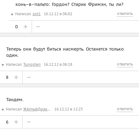
конь–в–пальто: Гордон? Старик Фримэн, ты ли?
ответить
Написал
zot1
16.12.12 в 06:02
0
Теперь они будут биться насмерть. Останется только
один.
ответить
Написал
Tungsten
16.12.12 в 06:18
8
Тандем.
ответить
Написал
ЖёлтыйДракончикД
16.12.12 в 12:25
6