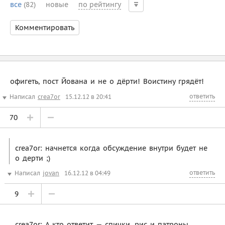
все
(82)
новые
по рейтингу
Комментировать
офигеть, пост Йована и не о дёрти! Воистину грядёт!
ответить
Написал
crea7or
15.12.12 в 20:41
70
crea7or: начнется когда обсуждение внутри будет не
о дерти ;)
ответить
Написал
jovan
16.12.12 в 04:49
9
crea7or: А кто ответит — спички, рис и патроны