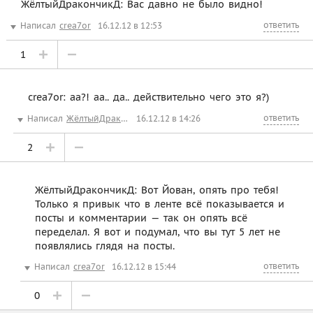
ЖёлтыйДракончикД: Вас давно не было видно!
ответить
Написал
crea7or
16.12.12 в 12:53
1
crea7or: аа?! аа.. да.. действительно чего это я?)
ответить
Написал
ЖёлтыйДракончикД
16.12.12 в 14:26
2
ЖёлтыйДракончикД: Вот Йован, опять про тебя!
Только я привык что в ленте всё показывается и
посты и комментарии — так он опять всё
переделал. Я вот и подумал, что вы тут 5 лет не
появлялись глядя на посты.
ответить
Написал
crea7or
16.12.12 в 15:44
0