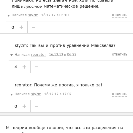
понимают, но есть элегантное, хотя по совести
лишь
математическое решение.
простое
ответить
Написал
sly2m
16.12.12 в 05:10
0
sly2m: Так вы и против уравнений Максвелла?
ответить
Написал
reorator
16.12.12 в 06:55
4
reorator: Почему же против, я только за!
ответить
Написал
sly2m
16.12.12 в 17:07
0
М–теория вообще говорит, что все эти разделения на