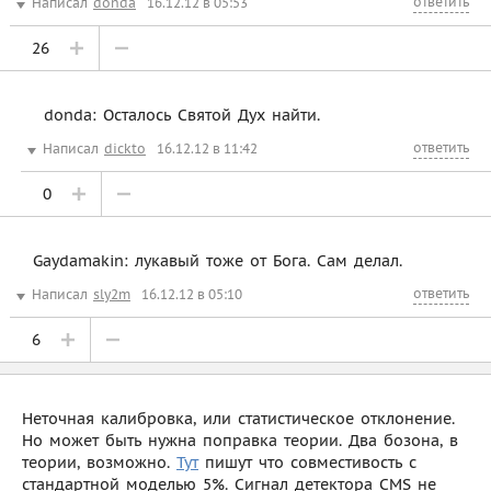
ответить
Написал
donda
16.12.12 в 05:53
26
donda: Осталось Святой Дух найти.
ответить
Написал
dickto
16.12.12 в 11:42
0
Gaydamakin: лукавый тоже от Бога. Сам делал.
ответить
Написал
sly2m
16.12.12 в 05:10
6
Неточная калибровка, или статистическое отклонение.
Но может быть нужна поправка теории. Два бозона, в
теории, возможно.
Тут
пишут что совместивость с
стандартной моделью 5%. Сигнал детектора CMS не