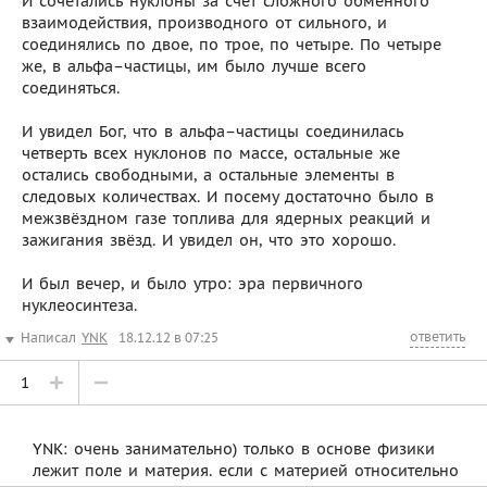
И сочетались нуклоны за счёт сложного обменного
взаимодействия, производного от сильного, и
соединялись по двое, по трое, по четыре. По четыре
же, в альфа–частицы, им было лучше всего
соединяться.
И увидел Бог, что в альфа–частицы соединилась
четверть всех нуклонов по массе, остальные же
остались свободными, а остальные элементы в
следовых количествах. И посему достаточно было в
межзвёздном газе топлива для ядерных реакций и
зажигания звёзд. И увидел он, что это хорошо.
И был вечер, и было утро: эра первичного
нуклеосинтеза.
ответить
Написал
YNK
18.12.12 в 07:25
1
YNK: очень занимательно) только в основе физики
лежит поле и материя. если с материей относительно