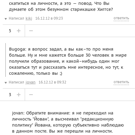
скатиться на личности, а это — повод. Что Вы
думаете об этом безумном старикашке Хиггсе?
ответить
Написал
kjkj
16.12.12 в 09:23
5
Bugoga: я вопрос задал, а вы как–то про меня
больше. Ну и мне кажется больше 30 человек в мире
получили образование, и какой–нибудь один мог
оказаться тут и рассказать мне интересное, но тут, к
сожалению, только вы ;)
ответить
Написал
jovan
16.12.12 в 09:32
3
jovan: Обратите внимание: я не переходил на
личность "Йован", а высмеивал "редакционную
политику" Йована, которую субъективно наблюдаю
в данном посте. Вы же перешли на личности.