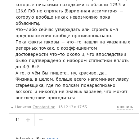
которые никакими находками в области 123.5 и
126.6 ГэВ не спрятать (барионная ассимитрия —
которую вообще никак невозможно пока
объяснить).
Что–либо сейчас утверждать или строить к–л
предположения вообще противопоказано.
Пока факты таковы — что–то нашли на указанных
реперных точках, с коэффициентом
достоверности что–то около 3, что впоследствии
было подтверждено с набором статистики вплоть
до 4.9. Всё.
А то, о чём Вы пишете... ну, красиво, да...
Физика, в целом, больше всего напоминает лавку
старьёвщика, где по полкам понараспихано
всякого и никогда не знаешь заранее, что может
впоследствии пригодиться.
ответить
Написал
Constantine
16.12.12 в 17:53
11
Artemka: Вам
сюда