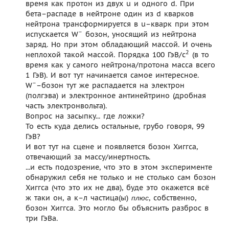
время как протон из двух u и одного d. При
бета–распаде в нейтроне один из d кварков
нейтрона трансформируется в u–кварк при этом
–
испускается W
бозон, уносящий из нейтрона
заряд. Но при этом обладающий массой. И очень
2
неплохой такой массой. Порядка 100 ГэВ/с
(в то
время как у самого нейтрона/протона масса всего
1 ГэВ). И вот тут начинается самое интересное.
–
W
–бозон тут же распадается на электрон
(полгэва) и электронное антинейтрино (дробная
часть электронвольта).
Вопрос на засыпку... где ложки?
То есть куда делись остальные, грубо говоря, 99
ГэВ?
И вот тут на сцене и появляется бозон Хиггса,
отвечающий за массу/инертность.
...и есть подозрение, что это в этом эксперименте
обнаружил себя не только и не столько сам бозон
Хиггса (что это их не два), буде это окажется всё
ж таки он, а к–л частица(ы)
, собственно,
плюс
бозон Хиггса. Это могло бы объяснить разброс в
три ГэВа.