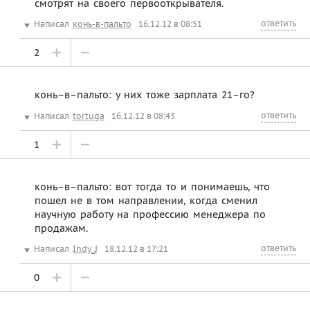
смотрят на своего первооткрывателя.
ответить
Написал
конь-в-пальто
16.12.12 в 08:51
2
конь–в–пальто: у них тоже зарплата 21–го?
ответить
Написал
tortuga
16.12.12 в 08:43
1
конь–в–пальто: вот тогда то и понимаешь, что
пошел не в том направлении, когда сменил
научную работу на профессию менеджера по
продажам.
ответить
Написал
Indy_J
18.12.12 в 17:21
0