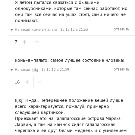
Я летом пытался связаться с бывшими
однокурсниками, которые там сейчас работают, но
они там все сейчас на ушах стоят, сами ничего не
понимают.
ответить
Написал
конь-в-пальто
15.12.12 в 21:33
7
конь–в–пальто: самое лучшее состояние чловека!
ответить
Написал
kjkj
15.12.12 в 21:59
16
kjkj: Н–да... Теперешнее положение вещей лучше
всего характеризуется, пожалуй, примерно
следующей картинкой.
Приезжает это на Галапагосские острова Чарльз
Дарвин, а там на камнях сидят галапагосская
черепаха и её друг белый медведь и с умилением