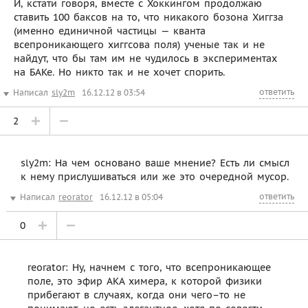
И, кстати говоря, вместе с Хоккингом продолжаю
ставить 100 баксов на то, что никакого бозона Хиггза
(именно единичной частицы — кванта
всепроникающего хиггсова поля) ученые так и не
найдут, что бы там им не чудилось в экспериментах
на БАКе. Но никто так и не хочет спорить.
ответить
Написал
sly2m
16.12.12 в 03:54
2
sly2m: На чем основано ваше мнение? Есть ли смысл
к нему прислушиваться или же это очередной мусор.
ответить
Написал
reorator
16.12.12 в 05:04
0
reorator: Ну, начнем с того, что всепроникающее
поле, это эфир АКА химера, к которой физики
прибегают в случаях, когда они чего–то не