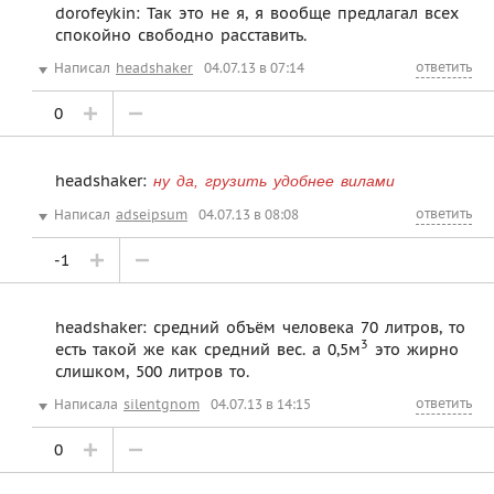
dorofeykin: Так это не я, я вообще предлагал всех
спокойно свободно расставить.
ответить
Написал
headshaker
04.07.13 в 07:14
0
headshaker:
ну да, грузить удобнее вилами
ответить
Написал
adseipsum
04.07.13 в 08:08
-1
headshaker: средний объём человека 70 литров, то
3
есть такой же как средний вес. а 0,5м
это жирно
слишком, 500 литров то.
ответить
Написала
silentgnom
04.07.13 в 14:15
0