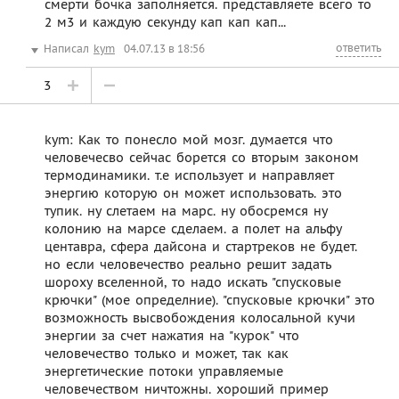
смерти бочка заполняется. представляете всего то
2 м3 и каждую секунду кап кап кап...
ответить
Написал
kym
04.07.13 в 18:56
3
kym: Как то понесло мой мозг. думается что
человечесво сейчас борется со вторым законом
термодинамики. т.е использует и направляет
энергию которую он может использовать. это
тупик. ну слетаем на марс. ну обосремся ну
колонию на марсе сделаем. а полет на альфу
центавра, сфера дайсона и стартреков не будет.
но если человечество реально решит задать
шороху вселенной, то надо искать "спусковые
крючки" (мое определние). "спусковые крючки" это
возможность высвобождения колосальной кучи
энергии за счет нажатия на "курок" что
человечество только и может, так как
энергетические потоки управляемые
человечеством ничтожны. хороший пример