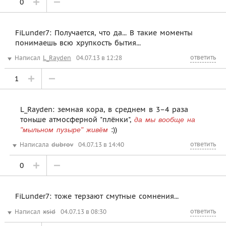
0
FiLunder7: Получается, что да... В такие моменты
понимаешь всю хрупкость бытия...
ответить
Написал
L_Rayden
04.07.13 в 12:28
1
L_Rayden: земная кора, в среднем в 3–4 раза
тоньше атмосферной "плёнки",
да мы вообще на
:))
"мыльном пузыре" живём
ответить
Написала
dubrov
04.07.13 в 14:40
0
FiLunder7: тоже терзают смутные сомнения...
ответить
Написал
xsid
04.07.13 в 08:30