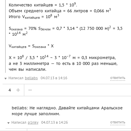
9
Количество китайцев = 1,5 * 10
.
3
Объем среднего китайца = 66 литров = 0,066 м
8
3
Итого V
= 10
м
китайцев
2
S
= 70% S
= 0,7 * 3,14 * (12 750 000 м)
= 3,5
океана
Земли
14
2
* 10
м
V
= S
* Х
китайцев
океана
8
14
–7
Х = 10
/ 3,5 * 10
~ 3 * 10
м = 0,3 микрометра,
а не 3 миллиметра — то есть в 10 000 раз меньше,
чем вы написали.
ответить
Написал
bellabs
04.07.13 в 14:16
4
bellabs: Не наглядно. Давайте китайцами Аральское
море лучше заполним.
ответить
Написал
p1nky
04.07.13 в 14:26