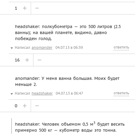
1
headshaker: полкубометра — это 500 литров (2.5
ванны); на вашей планете, видимо, давно
побежден голод.
ответить
Написал
anomander
04.07.13 в 06:39
16
anomander: У меня ванна большая. Моих будет
меньше 2.
ответить
Написал
headshaker
04.07.13 в 06:47
0
3
headshaker: Человек объемом 0,5 м
будет весить
примерно 500 кг — кубометр воды это тонна.