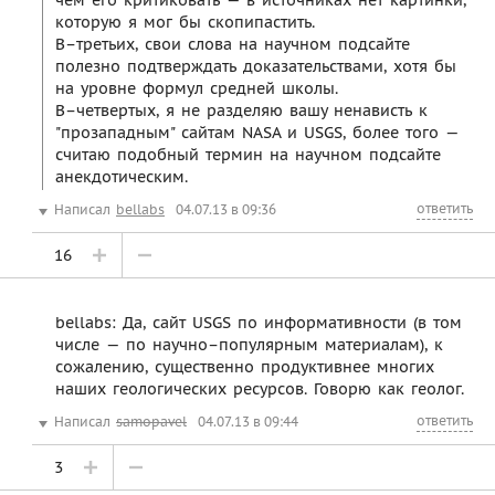
чем его критиковать — в источниках нет картинки,
которую я мог бы скопипастить.
В–третьих, свои слова на научном подсайте
полезно подтверждать доказательствами, хотя бы
на уровне формул средней школы.
В–четвертых, я не разделяю вашу ненависть к
"прозападным" сайтам NASA и USGS, более того —
считаю подобный термин на научном подсайте
анекдотическим.
ответить
Написал
bellabs
04.07.13 в 09:36
16
bellabs: Да, сайт USGS по информативности (в том
числе — по научно–популярным материалам), к
сожалению, существенно продуктивнее многих
наших геологических ресурсов. Говорю как геолог.
ответить
Написал
samopavel
04.07.13 в 09:44
3