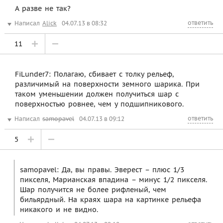
А разве не так?
ответить
Написал
Alick
04.07.13 в 08:32
11
FiLunder7: Полагаю, сбивает с толку рельеф,
различимый на поверхности земного шарика. При
таком уменьшении должен получиться шар с
поверхностью ровнее, чем у подшипникового.
ответить
Написал
samopavel
04.07.13 в 09:12
5
samopavel: Да, вы правы. Эверест – плюс 1/3
пикселя, Марианская впадина – минус 1/2 пикселя.
Шар получится не более рифленый, чем
бильярдный. На краях шара на картинке рельефа
никакого и не видно.