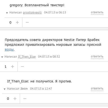
gregory: Всепланетный твистер!
ответить
Написал
prostokvasili
04.07.13 в 06:13
0
Председатель совета директоров Nestle Питер Брабек
предложил приватизировать мировые запасы пресной
воды
.
ответить
Написал
If_Then_Else
04.07.13 в 08:32
1
If_Then_Else: не получится. Я против.
ответить
Написал
Zolin
04.07.13 в 12:47
0