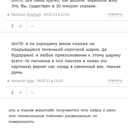
dvv70:
Все очень хрупко, как видите. Берегите воду.
Это, Вы, существам в 20 микрон сказали.
ответить
Написал
DophuS
04.07.13 в 12:42
7
dvv70: А по хорошему земля похоже на
покрывшуюся тоненькой корочкой шарик. да
будоражит. и любое прикосновение к этому шарику
всего–то песчинка в пол пикселя в океан (по
картинке) вернет нас назад в каменный век. тяжкие
думы.
ответить
Написал
kym
04.07.13 в 19:10
2
или в таком маштабе получается что озёра и реки
это тонюсенькие плёночки размазанные по
поверхности