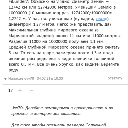
FiLunder7: Объясню наглядно. Диаметр Земли —
12742 км или 12742000 метров. Уменьшим Землю в
10000000 (10 миллионов) раз. 12742000/10000000=
1,2742 м. У нас получился шар (ну ладно,
геоид
)
диаметром 1,27 метра. Легко же представить, да?
Максимальная глубина мирового океана (в
Марианской впадине) около 11 км или 11000 метров.
Разделив 11000 на 10000000 получаем 1,1 мм.
Средней глубиной Мирового океана принято считать
5 км. То есть на шаре размером почти 1,3 м вода
океанов распределена в виде пленочки толщиной
всего 0,5 мм. Все очень хрупко, как видите. Берегите
воду.
ответить
Написал
dvv70
04.07.13 в 10:00
17
dvv70:
Давайте осмотримся в пространстве и во
времени, в котором мы оказались.
Для того чтобы осознать размеры Солнечной