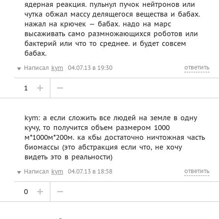
ядерная реакция. пульнул пучок нейтронов или
чутка обжал массу делящегося вещества и бабах.
нажал на крючек — бабах. надо на марс
высаживать само размножающихся роботов или
бактерий или что то среднее. и будет совсем
бабах.
ответить
Написал
kym
04.07.13 в 19:30
1
kym: а если сложить все людей на земле в одну
кучу, то получится объем размером 1000
м*1000м*200м. ка кбы достаточно ничтожная часть
биомассы (это абстракция если что, не хочу
видеть это в реальности)
ответить
Написал
kym
04.07.13 в 18:58
0