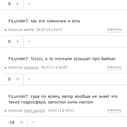
0
FiLunder7: так это пленочки и есть
ответить
Написал
dvv70
04.07.13 в 09:47
0
FiLunder7: Тссссс, а то москали услышат про Байкал
ответить
Написал
nohomo
06.07.13 в 08:09
0
FiLunder7: судя по всему, автор вообще не знает что
такое гидросфера, запостил копи пастом
ответить
Написал
mark_knight
04.07.13 в 08:33
-18