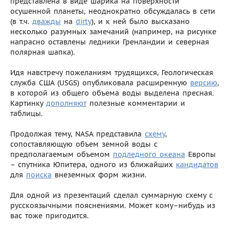
представлена в виде шарика на поверхности
осушенной планеты, неоднократно обсуждалась в сети
(в т.ч.
дважды
на
dirty
), и к ней было высказано
несколько разумных замечаний (например, на рисунке
напрасно оставлены ледники Гренландии и северная
полярная шапка).
Идя навстречу пожеланиям трудящихся, Геологическая
служба США (USGS) опубликовала расширенную
версию
,
в которой из общего объема воды выделена пресная.
Картинку
дополняют
полезные комментарии и
таблицы.
Продолжая тему, NASA представила
схему
,
сопоставляющую объем земной воды с
предполагаемым объемом
подледного океана
Европы
– спутника Юпитера, одного из ближайших
кандидатов
для
поиска
внеземных форм жизни.
Для одной из презентаций сделал суммарную схему с
русскоязычными пояснениями. Может кому–нибудь из
вас тоже пригодится.