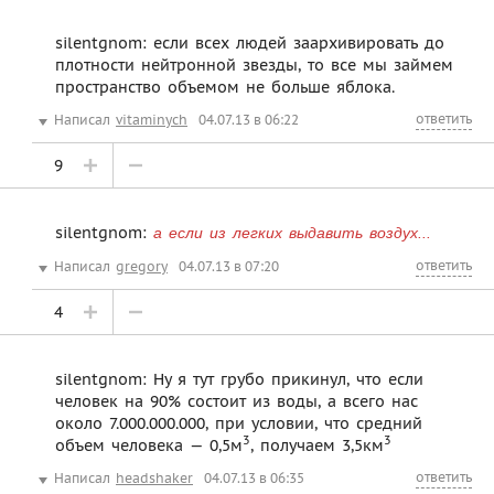
silentgnom: если всех людей заархивировать до
плотности нейтронной звезды, то все мы займем
пространство объемом не больше яблока.
ответить
Написал
vitaminych
04.07.13 в 06:22
9
silentgnom:
а если из легких выдавить воздух...
ответить
Написал
gregory
04.07.13 в 07:20
4
silentgnom: Ну я тут грубо прикинул, что если
человек на 90% состоит из воды, а всего нас
около 7.000.000.000, при условии, что средний
3
3
объем человека — 0,5м
, получаем 3,5км
ответить
Написал
headshaker
04.07.13 в 06:35