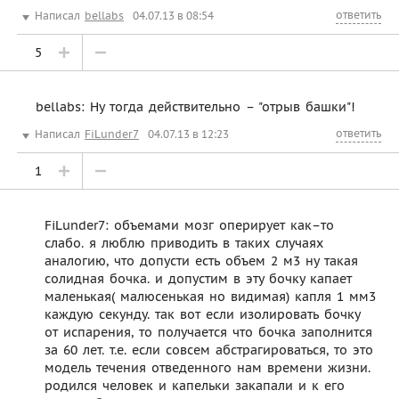
ответить
Написал
bellabs
04.07.13 в 08:54
5
bellabs: Ну тогда действительно – "отрыв башки"!
ответить
Написал
FiLunder7
04.07.13 в 12:23
1
FiLunder7: объемами мозг оперирует как–то
слабо. я люблю приводить в таких случаях
аналогию, что допусти есть объем 2 м3 ну такая
солидная бочка. и допустим в эту бочку капает
маленькая( малюсенькая но видимая) капля 1 мм3
каждую секунду. так вот если изолировать бочку
от испарения, то получается что бочка заполнится
за 60 лет. т.е. если совсем абстрагироваться, то это
модель течения отведенного нам времени жизни.
родился человек и капельки закапали и к его