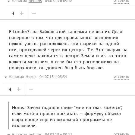
ответить
Написал
bellabs
04.07.13 в 09:18
4
FiLunder7: на Байкал этой капельки не хватит. Дело
наверное в том, что для правильного восприятия
нужно учесть, расположены эти шарики на одной
оси, проходящей через их центры. Т.е. Этот шарик на
самом деле находится в центре Земли и из–за этого
кажется меньшим. А если бы его расположили на
поверхности, он должен был быть больше.
ответить
Написал
Horus
04.07.13 в 08:34
4
Horus: Зачем гадать в стиле "мне на глаз кажется",
если можно просто посчитать — формулу объема
шара вроде еще из школьной программы не
исключили.
ответить
Написал
bellabs
04.07.13 в 09:11