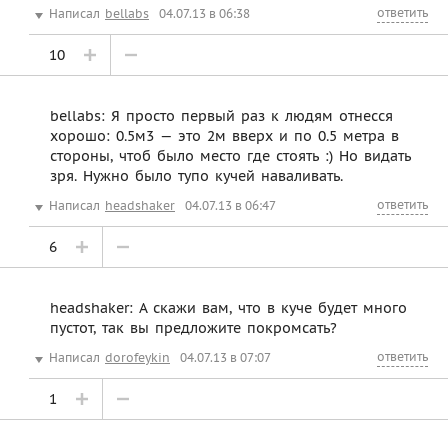
ответить
Написал
bellabs
04.07.13 в 06:38
10
bellabs: Я просто первый раз к людям отнесся
хорошо: 0.5м3 — это 2м вверх и по 0.5 метра в
стороны, чтоб было место где стоять :) Но видать
зря. Нужно было тупо кучей наваливать.
ответить
Написал
headshaker
04.07.13 в 06:47
6
headshaker: А скажи вам, что в куче будет много
пустот, так вы предложите покромсать?
ответить
Написал
dorofeykin
04.07.13 в 07:07
1