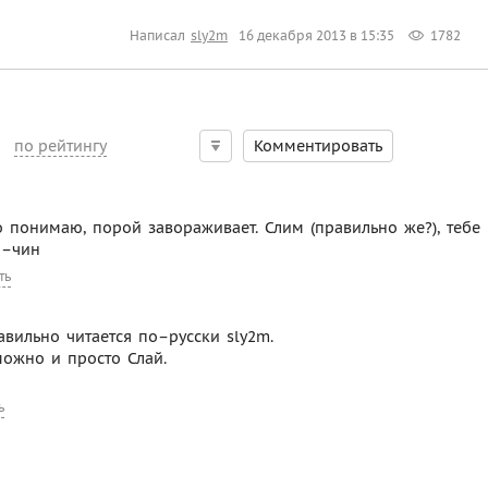
Написал
sly2m
16 декабря 2013 в 15:35
1782
по рейтингу
Комментировать
о понимаю, порой завораживает. Слим (правильно же?), тебе
н–чин
ть
равильно читается по–русски sly2m.
можно и просто Слай.
ь