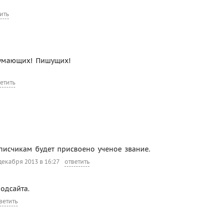
ить
умающих! Пишущих!
етить
писчикам будет присвоено ученое звание.
декабря 2013 в 16:27
ответить
одсайта.
ветить