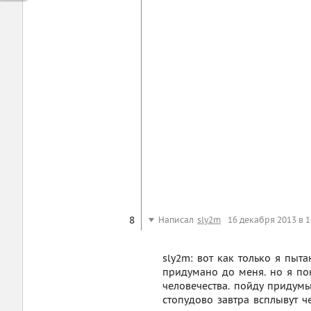
8
Написал
sly2m
16 декабря 2013 в 1
sly2m: вот как только я пыта
придумано до меня. но я пон
человечества. пойду придумы
стопудово завтра всплывут 