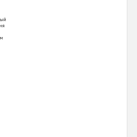
вый
ня
ом