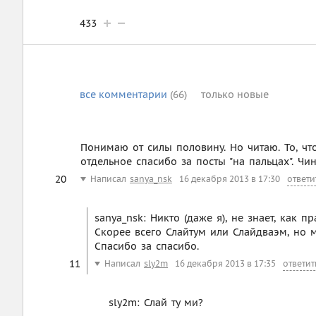
433
все
комментарии
(66)
только
новые
Понимаю от силы половину. Но читаю. То, чт
отдельное спасибо за посты "на пальцах". Чи
20
Написал
sanya_nsk
16 декабря 2013 в 17:30
ответи
sanya_nsk: Никто (даже я), не знает, как п
Скорее всего Слайтум или Слайдваэм, но 
Спасибо за спасибо.
11
Написал
sly2m
16 декабря 2013 в 17:35
ответит
sly2m: Слай ту ми?