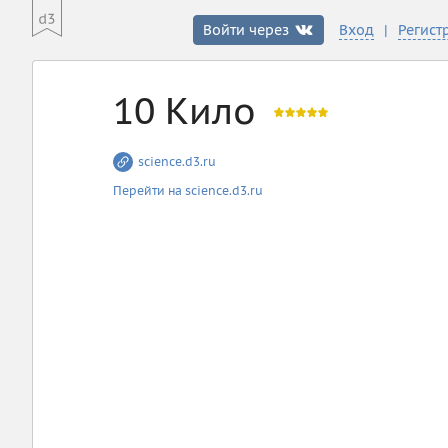
|
Войти через
Вход
Регист
10 Кило
science.d3.ru
Перейти на science.d3.ru