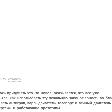
8:25
ответить
юсь придумать что–то новое, оказывается, что всё уже
яла, как использовать эту печальную закономерность во бла
вать антиграв, варп–двигатель, телепорт и вечный двигатель.
чертежи и работающие прототипы.