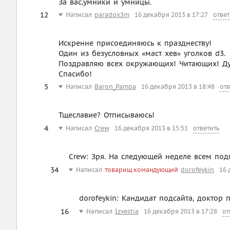
За вас,умники и умницы.
12
Написал
paradox3m
16 декабря 2013 в 17:27
ответ
Искренне присоединяюсь к празднеству!
Один из безусловных «маст хев» уголков d3.
Поздравляю всех окружающих! Читающих! Д
Спасибо!
5
Написал
Baron_Pampa
16 декабря 2013 в 18:48
отв
Тщеславие? Отписываюсь!
4
Написал
Crew
16 декабря 2013 в 15:51
ответить
Crew: Зря. На следующей неделе всем под
34
Написал
товарищ командующий
dorofeykin
16 
dorofeykin: Кандидат подсайта, доктор п
16
Написал
Izvestia
16 декабря 2013 в 17:28
от