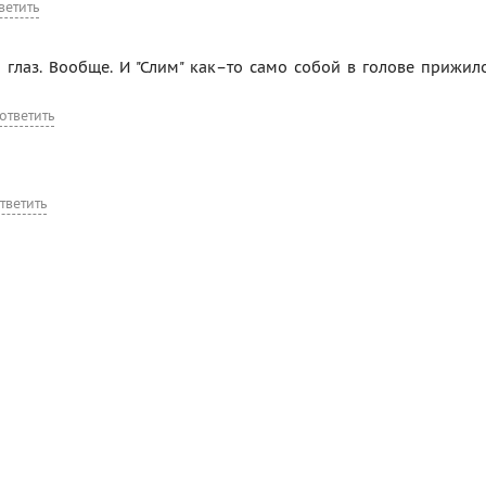
ветить
 глаз. Вообще. И "Слим" как–то само собой в голове прижило
ответить
тветить