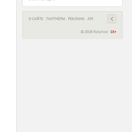
О САЙТЕ
ПАРТНЁРЫ
РЕКЛАМА
API
©
2026
futurico
18+
mailbox@d3.ru
wtf@d3.ru