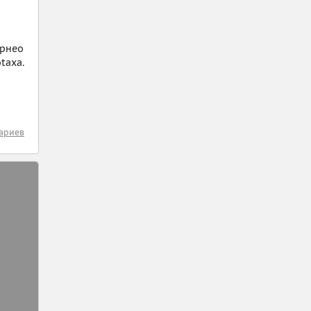
орнео
taxa.
ариев