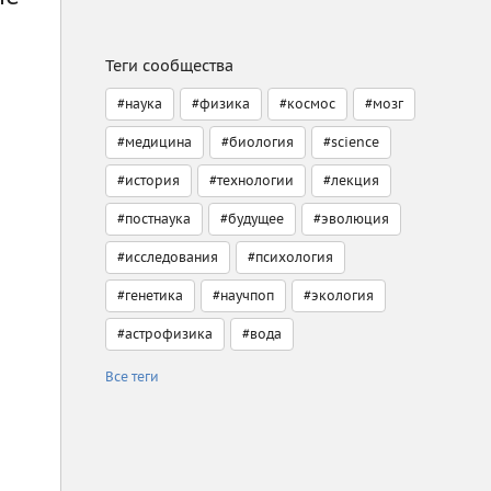
Теги сообщества
#наука
#физика
#космос
#мозг
#медицина
#биология
#science
#история
#технологии
#лекция
#постнаука
#будущее
#эволюция
#исследования
#психология
#генетика
#научпоп
#экология
#астрофизика
#вода
Все теги