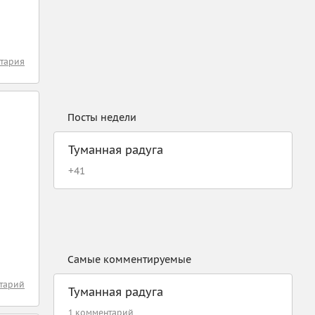
тария
Посты недели
Туманная радуга
+
41
Самые комментируемые
тарий
Туманная радуга
1 комментарий