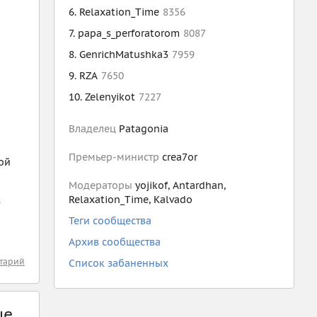
Relaxation_Time
8356
papa_s_perforatorom
8087
GenrichMatushka3
7959
RZA
7650
Zelenyikot
7227
Владелец
Patagonia
Премьер-министр
crea7or
ой
Модераторы
yojikof
,
Antardhan
,
Relaxation_Time
,
Kalvado
Теги сообщества
Архив сообщества
тарий
Список забаненных
ые