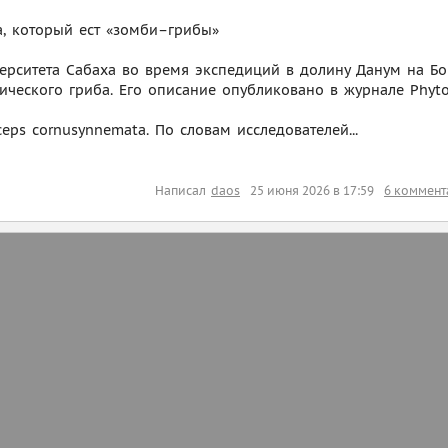
а, который ест «зомби–грибы»
ерситета Сабаха во время экспедиций в долину Данум на Б
ческого гриба. Его описание опубликовано в журнале Phyto
eps cornusynnemata. По словам исследователей...
Написал
daos
25 июня 2026 в 17:59
6 коммент