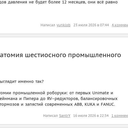
дов давления не будет более 12 месяцев, они всё равно
Написал
yunklob
23 июля 2026 в 07:44
4 коммен
анатомия шестиосного промышленного
ыглядит именно так?
томии промышленной роборуки: от первых Unimate и
ейнмана и Пипера до RV–редукторов, балансировочных
тормозов и запястий современных ABB, KUKA и FANUC.
Написал
SantrY
16 июля 2026 в 22:34
1 коммен