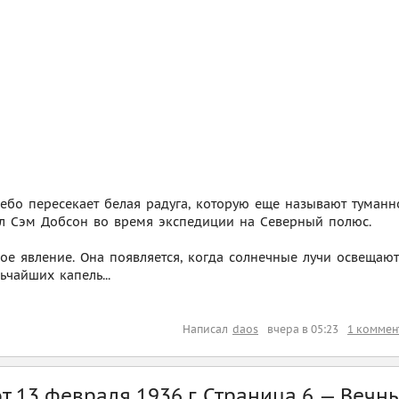
ебо пересекает белая радуга, которую еще называют туманн
ял Сэм Добсон во время экспедиции на Северный полюс.
ое явление. Она появляется, когда солнечные лучи освещают
ьчайших капель...
Написал
daos
вчера в 05:23
1 коммен
 13 февраля 1936 г. Страница 6 — Вечн